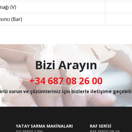
nağı (V)
sıncı (Bar)
Bizi Arayın
+34 687 08 26 00
rlü sorun ve çözümleriniz için bizlerle iletişime geçebili
YATAY SARMA MAKİNALARI
RAF SERİSİ
GO SERİSİ 1200
RAF SERİSİ DR 10