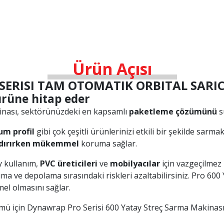
Ürün Açısı
SERISI TAM OTOMATIK ORBITAL SARIC
ürüne hitap eder
inası, sektörünüzdeki en kapsamlı
paketleme çözümünü
s
yum
profil
gibi çok çeşitli ürünlerinizi etkili bir şekilde sarma
dırırken
mükemmel
koruma sağlar.
 kullanım,
PVC üreticileri
ve
mobilyacılar
için vazgeçilmez 
şıma ve depolama sırasındaki riskleri azaltabilirsiniz. Pro 6
el olmasını sağlar.
ü için Dynawrap Pro Serisi 600 Yatay Streç Sarma Makinası