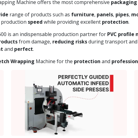
apping Machine offers the most comprehensive
packaging 
ide
range of products such as
furniture
,
panels
,
pipes
,
mo
r production
speed
while providing excellent
protection
.
600 is an indispensable production partner for
PVC
profile
roducts
from damage,
reducing risks
during transport and 
nt
and
perfect
.
retch Wrapping
Machine for the
protection
and
profession