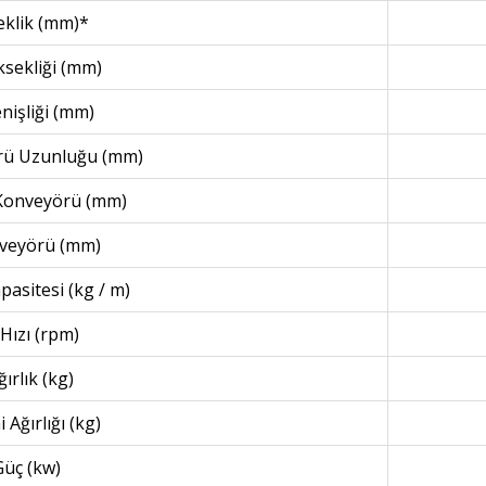
eklik (mm)*
sekliği (mm)
nişliği (mm)
rü Uzunluğu (mm)
 Konveyörü (mm)
veyörü (mm)
asitesi (kg / m)
Hızı (rpm)
ırlık (kg)
 Ağırlığı (kg)
Güç (kw)