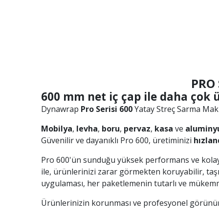
PRO 
600 mm net iç çap ile daha çok 
Dynawrap
Pro Serisi 600
Yatay Streç Sarma Mak
Mobilya
,
levha
,
boru
,
pervaz
,
kasa
ve
alumin
Güvenilir ve dayanıklı Pro 600, üretiminizi
hızlan
Pro 600'ün sunduğu yüksek performans ve kolay
ile, ürünlerinizi zarar görmekten koruyabilir, ta
uygulaması, her paketlemenin tutarlı ve mükemm
Ürünlerinizin korunması ve profesyonel görünüm