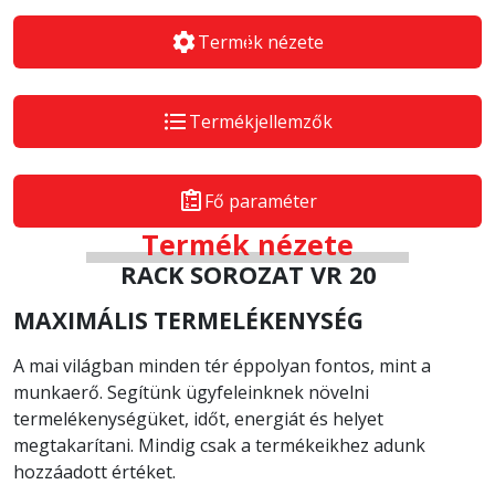
Termék nézete
Termékjellemzők
Fő paraméter
Termék nézete
RACK SOROZAT VR 20
MAXIMÁLIS TERMELÉKENYSÉG
A mai világban minden tér éppolyan fontos, mint a
munkaerő. Segítünk ügyfeleinknek növelni
termelékenységüket, időt, energiát és helyet
megtakarítani. Mindig csak a termékeikhez adunk
hozzáadott értéket.