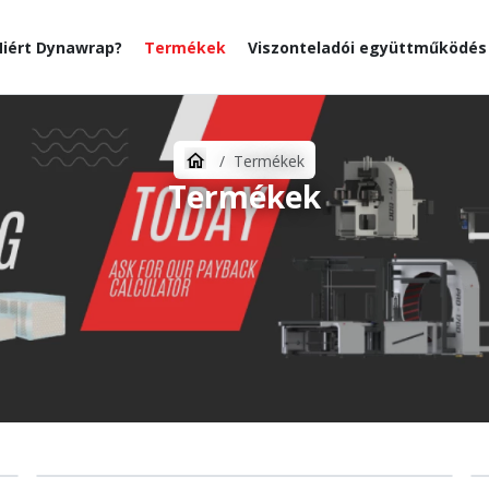
iért Dynawrap?
Termékek
Viszonteladói együttműködés
Termékek
Termékek
RACKSERIES