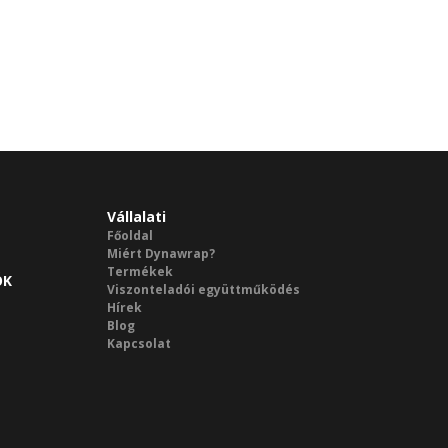
Vállalati
Főoldal
Miért Dynawrap?
Termékek
ÓK
Viszonteladói együttműködés
Hírek
Blog
Kapcsolat