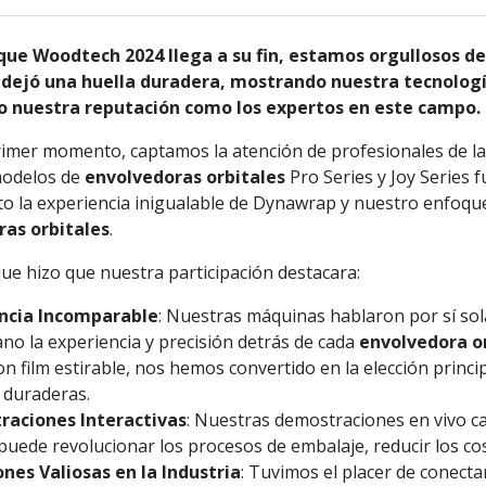
ue Woodtech 2024 llega a su fin, estamos orgullosos de
dejó una huella duradera, mostrando nuestra tecnología
o nuestra reputación como los expertos en este campo.
imer momento, captamos la atención de profesionales de la in
modelos de
envolvedoras orbitales
Pro Series y Joy Series 
to la experiencia inigualable de Dynawrap y nuestro enfoqu
ras orbitales
.
que hizo que nuestra participación destacara:
ncia Incomparable
: Nuestras máquinas hablaron por sí sol
no la experiencia y precisión detrás de cada
envolvedora o
n film estirable, nos hemos convertido en la elección princip
y duraderas.
aciones Interactivas
: Nuestras demostraciones en vivo c
uede revolucionar los procesos de embalaje, reducir los cos
nes Valiosas en la Industria
: Tuvimos el placer de conecta