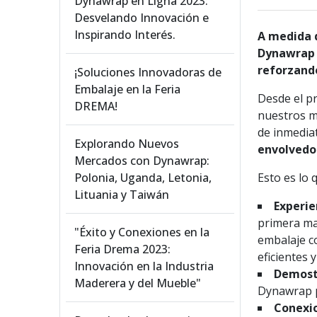
Dynawrap en Ligna 2023:
Desvelando Innovación e
Inspirando Interés.
A medida q
Dynawrap 
reforzand
¡Soluciones Innovadoras de
Embalaje en la Feria
Desde el pr
DREMA!
nuestros 
de inmedia
Explorando Nuevos
envolvedo
Mercados con Dynawrap:
Polonia, Uganda, Letonia,
Esto es lo 
Lituania y Taiwán
Experie
primera ma
"Éxito y Conexiones en la
embalaje co
Feria Drema 2023:
eficientes 
Innovación en la Industria
Demostr
Maderera y del Mueble"
Dynawrap p
Conexio