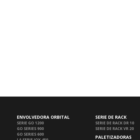
ENVOLVEDORA ORBITAL
SERIE DE RACK
SERIE GO 1200
SERIE DE RACK DR 10
GO SERIES 900
SERIE DE RACK VR 20
GO SERIES 600
PALETIZADORAS
LA SERIE JOY 450