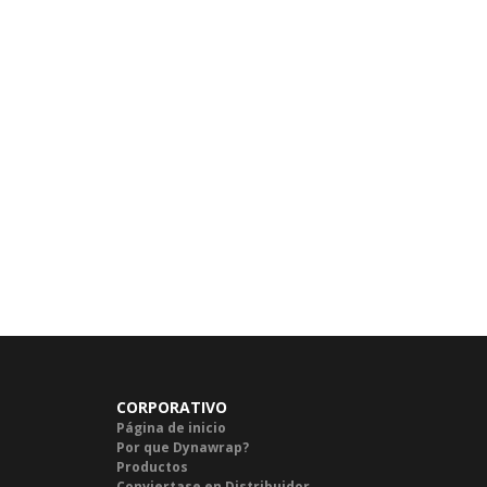
CORPORATIVO
Página de inicio
Por que Dynawrap?
Productos
Conviertase en Distribuidor