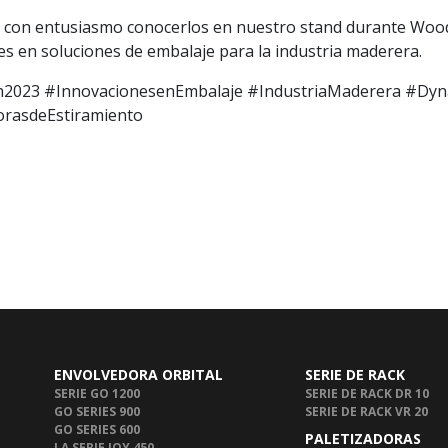
con entusiasmo conocerlos en nuestro stand durante Wood
es en soluciones de embalaje para la industria maderera.
2023 #InnovacionesenEmbalaje #IndustriaMaderera #Dyn
orasdeEstiramiento
ENVOLVEDORA ORBITAL
SERIE DE RACK
SERIE GO 1200
SERIE DE RACK DR 10
GO SERIES 900
SERIE DE RACK VR 20
GO SERIES 600
PALETIZADORAS
LA SERIE JOY 450