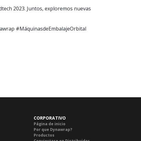
tech 2023. Juntos, exploremos nuevas
awrap #MáquinasdeEmbalajeOrbital
CORPORATIVO
Página de inicio
Por que Dynawrap?
Productos
Conviertase en Distribuidor