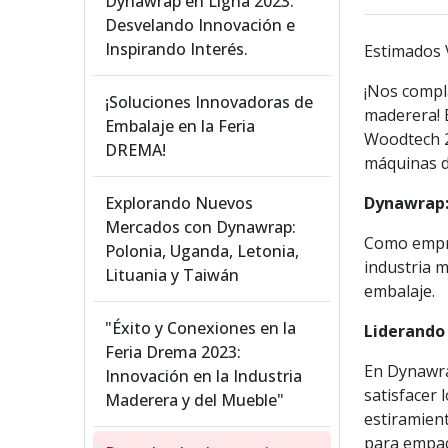
Dynawrap en Ligna 2023:
Desvelando Innovación e
Inspirando Interés.
Estimados V
¡Nos compla
¡Soluciones Innovadoras de
maderera! 
Embalaje en la Feria
Woodtech 2
DREMA!
máquinas d
Explorando Nuevos
Dynawrap: 
Mercados con Dynawrap:
Como empre
Polonia, Uganda, Letonia,
industria m
Lituania y Taiwán
embalaje.
"Éxito y Conexiones en la
Liderando
Feria Drema 2023:
En Dynawra
Innovación en la Industria
satisfacer 
Maderera y del Mueble"
estiramien
para empac